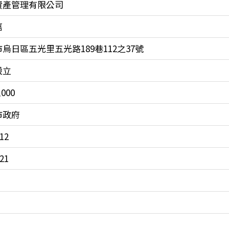
資產管理有限公司
嘉
烏日區五光里五光路189巷112之37號
設立
,000
市政府
12
21