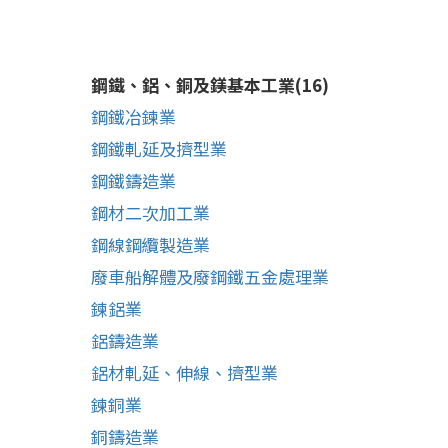
鋼鐵、鋁、銅及鎂基本工業(16)
鋼鐵冶鍊業
鋼鐵軋延及擠型業
鋼鐵鑄造業
鋼材二次加工業
鋼線鋼纜製造業
廢車船解體及廢鋼鐵五金處理業
鍊鋁業
鋁鑄造業
鋁材軋延、伸線、擠型業
鍊銅業
銅鑄造業