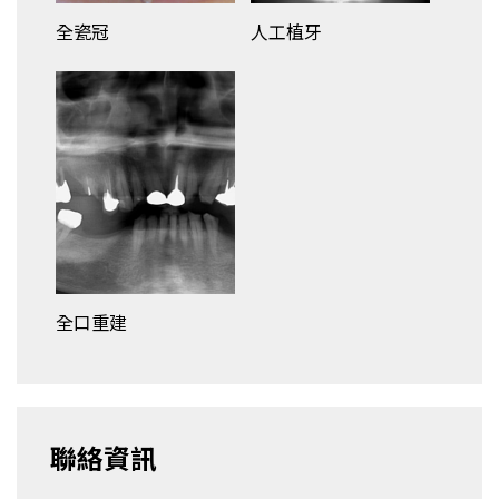
全瓷冠
人工植牙
全口重建
聯絡資訊