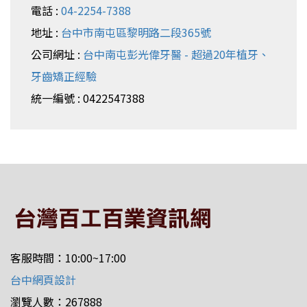
電話 :
04-2254-7388
地址 :
台中市南屯區黎明路二段365號​
公司網址 :
台中南屯彭光偉牙醫 - 超過20年植牙、
牙齒矯正經驗
統一編號 : 0422547388
客服時間：10:00~17:00
台中網頁設計
瀏覽人數：267888